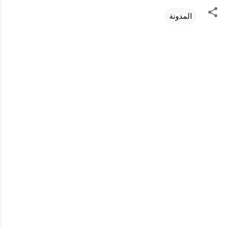
المدونة
ت
ع
ل
ي
ق
ا
ت