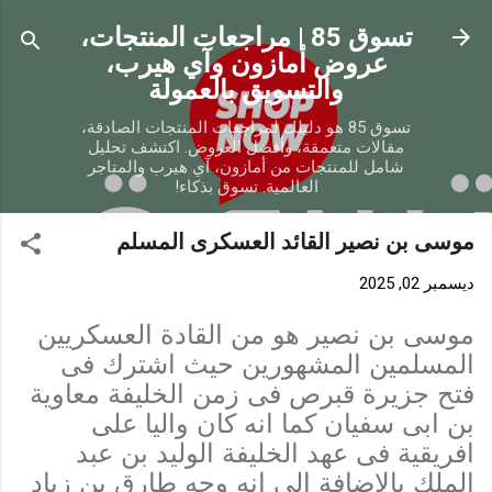
التخطي إلى المحتوى الرئيسي
تسوق 85 | مراجعات المنتجات،
عروض أمازون وآي هيرب،
والتسويق بالعمولة
تسوق 85 هو دليلك لمراجعات المنتجات الصادقة،
مقالات متعمقة، وأفضل العروض. اكتشف تحليل
شامل للمنتجات من أمازون، آي هيرب والمتاجر
العالمية. تسوق بذكاء!
موسى بن نصير القائد العسكرى المسلم
ديسمبر 02, 2025
موسى بن نصير هو من القادة العسكريين
المسلمين المشهورين حيث اشترك فى
فتح جزيرة قبرص فى زمن الخليفة معاوية
بن ابى سفيان كما انه كان واليا على
افريقية فى عهد الخليفة الوليد بن عبد
الملك بالاضافة الى انه وجه طارق بن زياد